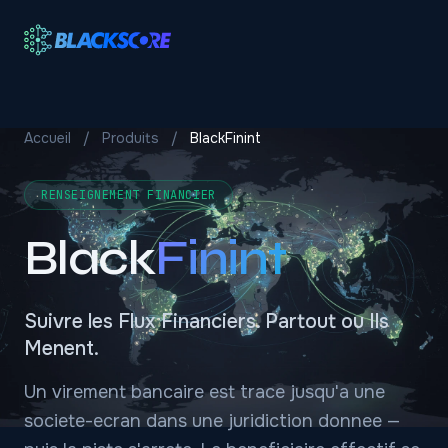
Aller au contenu principal
Accueil
/
Produits
/
BlackFinint
RENSEIGNEMENT FINANCIER
Black
Finint
Suivre les Flux Financiers. Partout ou Ils
Menent.
Un virement bancaire est trace jusqu'a une
societe-ecran dans une juridiction donnee —